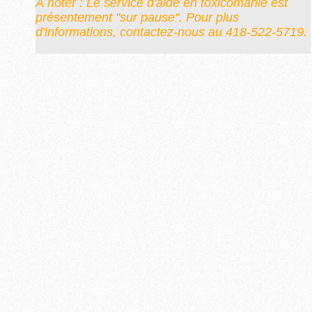
À noter : Le service d'aide en toxicomanie est
présentement "sur pause". Pour plus
d'informations, contactez-nous au 418-522-5719.